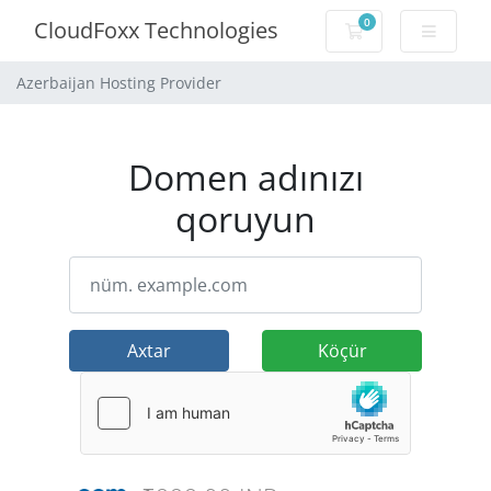
0
CloudFoxx Technologies
Səbət
Azerbaijan Hosting Provider
Domen adınızı
qoruyun
Axtar
Köçür