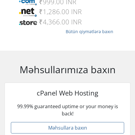
₹999.00 INR
₹1,286.00 INR
₹4,366.00 INR
Bütün qiymətlərə baxın
Məhsullarımıza baxın
cPanel Web Hosting
99.99% guaranteed uptime or your money is
back!
Məhsullara baxın